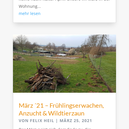
Wohnung...
mehr lesen
März ´21 – Frühlingserwachen,
Anzucht & Wildtierzaun
VON
FELIX HEIL
|
MÄRZ 25, 2021