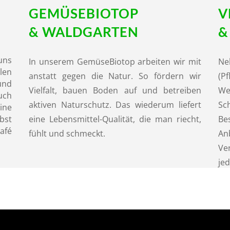
GEMÜSE
BIOTOP
V
& WALDGARTEN
&
uns
In unserem GemüseBiotop arbeiten wir mit
Ne
en
anstatt gegen die Natur. So fördern wir
(P
und
Vielfalt, bauen Boden auf und betreiben
We
Euch
aktiven Naturschutz. Das wiederum liefert
Sc
ine
bst
eine Lebensmittel-Qualität, die man riecht,
B
afé
fühlt und schmeckt.
An
Ve
jed