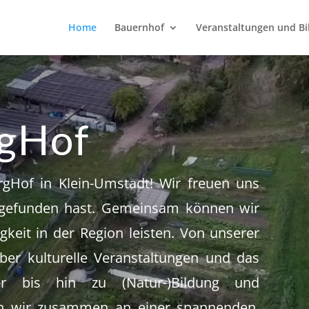
Home
Bauernhof
Veranstaltungen und Bi
rgHof
gHof in Klein-Umstadt! Wir freuen uns
 gefunden hast. Gemeinsam können wir
gkeit in der Region leisten. Von unserer
er kulturelle Veranstaltungen und das
der bis hin zu (Natur-)Bildung und
en wir zusammen an einer spannenden,