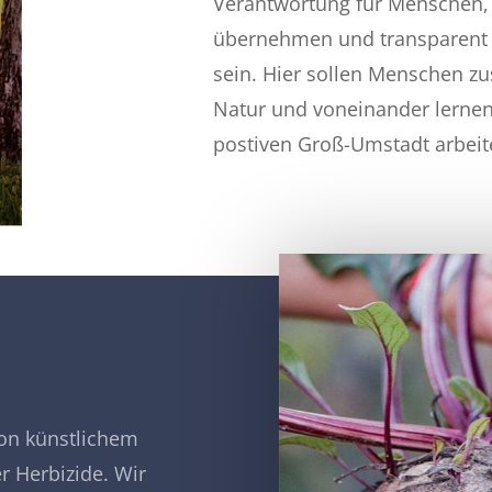
Verantwortung für Menschen
übernehmen und transparent 
sein. Hier sollen Menschen 
Natur und voneinander lern
postiven Groß-Umstadt arbei
h
von künstlichem
er Herbizide. Wir