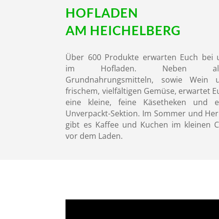
HOF
LADEN
AM HEICHELBERG
Über 600 Produkte erwarten Euch bei 
im Hofladen. Neben all
Grundnahrungsmitteln, sowie Wein 
frischem, vielfältigen Gemüse, erwartet 
eine kleine, feine Käsetheken und e
Unverpackt-Sektion. Im Sommer und Her
gibt es Kaffee und Kuchen im kleinen C
vor dem Laden.