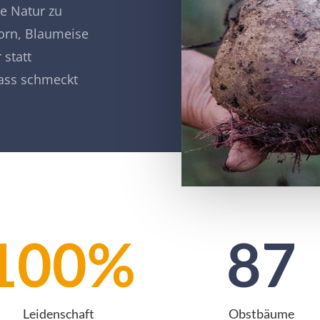
ie Natur zu
korn, Blaumeise
 statt
dass schmeckt
100
%
87
Leidenschaft
Obstbäume