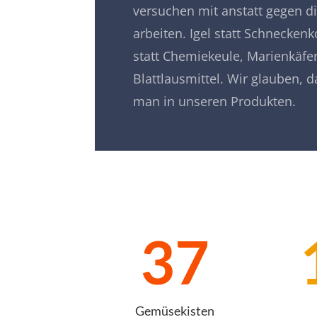
versuchen mit anstatt gegen d
arbeiten. Igel statt Schnecken
statt Chemiekeule, Marienkäfer
Blattlausmittel.
Wir glauben, 
man in unseren Produkten.
37
Gemüsekisten