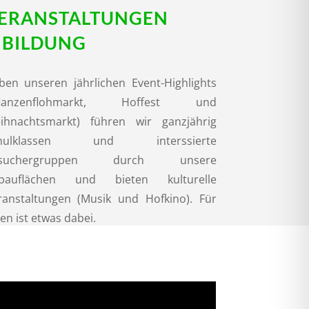
ERANSTALTUNGEN
 BILDUNG
ben unseren jährlichen Event-Highlights
flanzenflohmarkt, Hoffest und
ihnachtsmarkt) führen wir ganzjährig
hulklassen und interssierte
esuchergruppen durch unsere
bauflächen und bieten kulturelle
ranstaltungen (Musik und Hofkino). Für
en ist etwas dabei.