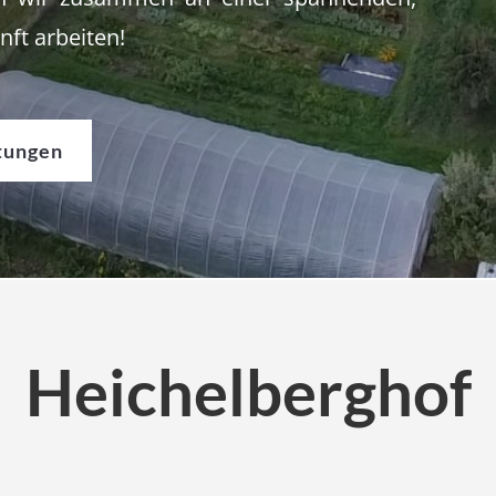
ft arbeiten!
tungen
Heichelberghof